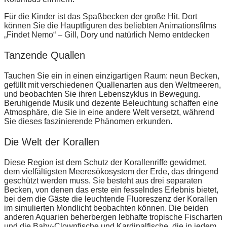
Für die Kinder ist das Spaßbecken der große Hit. Dort
können Sie die Hauptfiguren des beliebten Animationsfilms
„Findet Nemo“ – Gill, Dory und natürlich Nemo entdecken
Tanzende Quallen
Tauchen Sie ein in einen einzigartigen Raum: neun Becken,
gefüllt mit verschiedenen Quallenarten aus den Weltmeeren,
und beobachten Sie ihren Lebenszyklus in Bewegung.
Beruhigende Musik und dezente Beleuchtung schaffen eine
Atmosphäre, die Sie in eine andere Welt versetzt, während
Sie dieses faszinierende Phänomen erkunden.
Die Welt der Korallen
Diese Region ist dem Schutz der Korallenriffe gewidmet,
dem vielfältigsten Meeresökosystem der Erde, das dringend
geschützt werden muss. Sie besteht aus drei separaten
Becken, von denen das erste ein fesselndes Erlebnis bietet,
bei dem die Gäste die leuchtende Fluoreszenz der Korallen
im simulierten Mondlicht beobachten können. Die beiden
anderen Aquarien beherbergen lebhafte tropische Fischarten
und die Baby-Clownfische und Kardinalfische, die in jedem