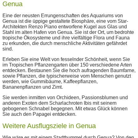
Genua
Eine der neusten Errungenschaften des Aquariums von
Genua ist die üppige gestaltete Biosphäre, eine vom Star-
Architekten Renzo Piano entworfene Kugel aus Glas und
Stahl im alten Hafen von Genua. Sie ist der Ort, um bedrohte
tropische Ökosysteme und ihre vielfältige Flora und Fauna
zu erkunden, die durch menschliche Aktivitäten gefährdet
sind.
Erleben Sie eine Welt von fesselnder Schönheit, wenn Sie
im Tropischen Pflanzengarten über 150 verschiedene Arten
entdecken. Bestaunen Sie die hoch aufragenden Baumfarne,
sowie Pflanzen, die typischerweise vom Menschen genutzt
werden, wie Gummibäume, Kaffeepflanzen,
Bananenpflanzen und Zimt.
Sie werden inmitten von Orchideen, Passionsblumen und
anderen Exoten dem Scharlachroten Ibis mit seinem
gebogenen Schnabel begegnen. Mit etwas Glück können
Sie auch den Papagei entdecken.
Weitere Ausflugsziele in Genua
Wie wäre es mit einem Stadtbummel durch Genua? Von den