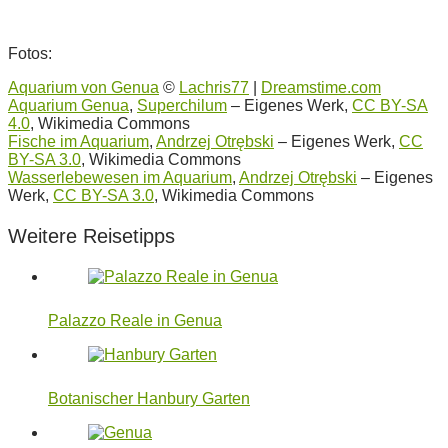
Fotos:
Aquarium von Genua
©
Lachris77
|
Dreamstime.com
Aquarium Genua
,
Superchilum
–
Eigenes Werk,
CC BY-SA
4.0
, Wikimedia Commons
Fische im Aquarium
,
Andrzej Otrębski
–
Eigenes Werk
,
CC
BY-SA 3.0
, Wikimedia Commons
Wasserlebewesen im Aquarium
,
Andrzej Otrębski
–
Eigenes
Werk
,
CC BY-SA 3.0
, Wikimedia Commons
Weitere Reisetipps
Palazzo Reale in Genua
Botanischer Hanbury Garten