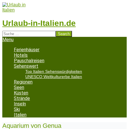
Skip
to
content
Urlaub-in-Italien.de
Search
Secondary
Menu
Navigation
Menu
Ferienhäuser
Hotels
Pauschalreisen
Sehenswert
Top Italien Sehenswürdigkeiten
UNESCO Weltkulturerbe Italien
Regionen
Seen
Küsten
Strände
Inseln
Ski
Italien
Aquarium von Genua