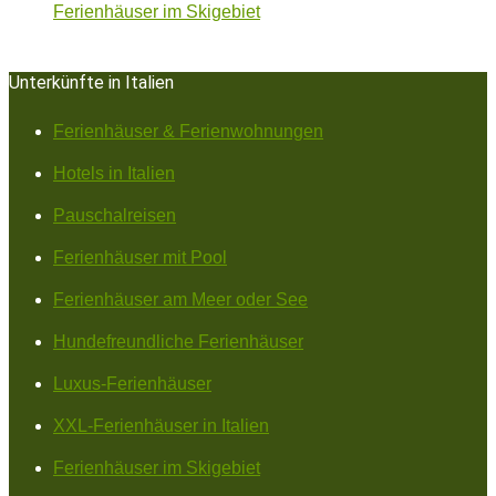
Ferienhäuser im Skigebiet
Unterkünfte in Italien
Ferienhäuser & Ferienwohnungen
Hotels in Italien
Pauschalreisen
Ferienhäuser mit Pool
Ferienhäuser am Meer oder See
Hundefreundliche Ferienhäuser
Luxus-Ferienhäuser
XXL-Ferienhäuser in Italien
Ferienhäuser im Skigebiet