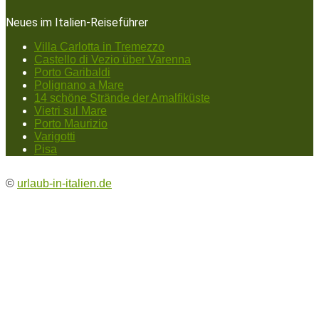
Neues im Italien-Reiseführer
Villa Carlotta in Tremezzo
Castello di Vezio über Varenna
Porto Garibaldi
Polignano a Mare
14 schöne Strände der Amalfiküste
Vietri sul Mare
Porto Maurizio
Varigotti
Pisa
©
urlaub-in-italien.de