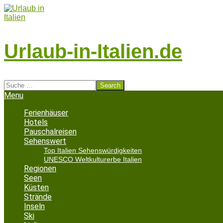
Skip
to
content
Urlaub-in-Italien.de
Search
Secondary
Menu
Navigation
Menu
Ferienhäuser
Hotels
Pauschalreisen
Sehenswert
Top Italien Sehenswürdigkeiten
UNESCO Weltkulturerbe Italien
Regionen
Seen
Küsten
Strände
Inseln
Ski