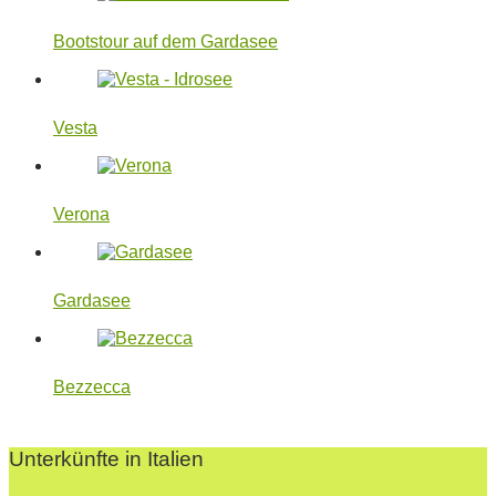
Bootstour auf dem Gardasee
Vesta
Verona
Gardasee
Bezzecca
2022-
07-
Unterkünfte in Italien
28