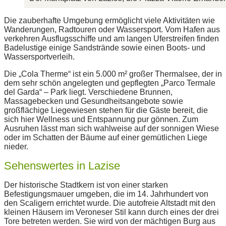
Die zauberhafte Umgebung ermöglicht viele Aktivitäten wie
Wanderungen, Radtouren oder Wassersport. Vom Hafen aus
verkehren Ausflugsschiffe und am langen Uferstreifen finden
Badelustige einige Sandstrände sowie einen Boots- und
Wassersportverleih.
Die „Cola Therme“ ist ein 5.000 m² großer Thermalsee, der in
dem sehr schön angelegten und gepflegten „Parco Termale
del Garda“ – Park liegt. Verschiedene Brunnen,
Massagebecken und Gesundheitsangebote sowie
großflächige Liegewiesen stehen für die Gäste bereit, die
sich hier Wellness und Entspannung pur gönnen. Zum
Ausruhen lässt man sich wahlweise auf der sonnigen Wiese
oder im Schatten der Bäume auf einer gemütlichen Liege
nieder.
Sehenswertes in Lazise
Der historische Stadtkern ist von einer starken
Befestigungsmauer umgeben, die im 14. Jahrhundert von
den Scaligern errichtet wurde. Die autofreie Altstadt mit den
kleinen Häusern im Veroneser Stil kann durch eines der drei
Tore betreten werden. Sie wird von der mächtigen Burg aus