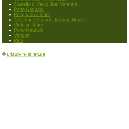
Castello di Vezio über Varenna
Porto Garibaldi
Polignano a Mare
14 schöne Strände der Amalfiküste
Vietri sul Mare
Porto Maurizio
Varigotti
Pisa
©
urlaub-in-italien.de