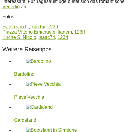
interessant. Für Tagesausflüge bietet sich das romantische
Venedig
an.
Fotos:
Hafen von L.
,
xbrchx
,
123rf
Piazza Vittorio Emanuele
,
lianem
,
123rf
Kirche S. Nicolo
,
isaac74
,
123rf
Weitere Reisetipps
Bardolino
Pieve Vecchia
Gardaland