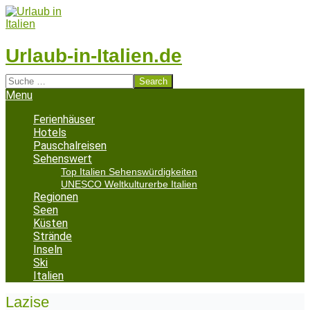
Skip
to
content
Urlaub-in-Italien.de
Search
Secondary
Menu
Navigation
Menu
Ferienhäuser
Hotels
Pauschalreisen
Sehenswert
Top Italien Sehenswürdigkeiten
UNESCO Weltkulturerbe Italien
Regionen
Seen
Küsten
Strände
Inseln
Ski
Italien
Lazise