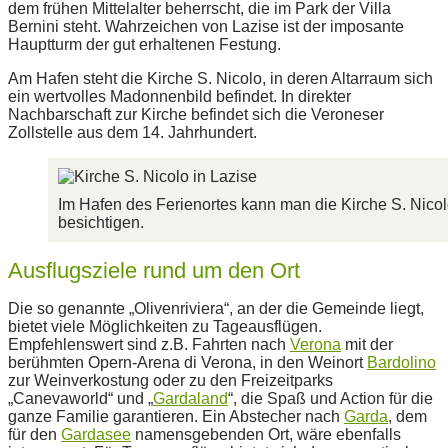
dem frühen Mittelalter beherrscht, die im Park der Villa
Bernini steht. Wahrzeichen von Lazise ist der imposante
Hauptturm der gut erhaltenen Festung.
Am Hafen steht die Kirche S. Nicolo, in deren Altarraum sich
ein wertvolles Madonnenbild befindet. In direkter
Nachbarschaft zur Kirche befindet sich die Veroneser
Zollstelle aus dem 14. Jahrhundert.
Im Hafen des Ferienortes kann man die Kirche S. Nico
besichtigen.
Ausflugsziele rund um den Ort
Die so genannte „Olivenriviera“, an der die Gemeinde liegt,
bietet viele Möglichkeiten zu Tageausflügen.
Empfehlenswert sind z.B. Fahrten nach
Verona
mit der
berühmten Opern-Arena di Verona, in den Weinort
Bardolino
zur Weinverkostung oder zu den Freizeitparks
„Canevaworld“ und „
Gardaland
“, die Spaß und Action für die
ganze Familie garantieren. Ein Abstecher nach
Garda
, dem
für den
Gardasee
namensgebenden Ort, wäre ebenfalls