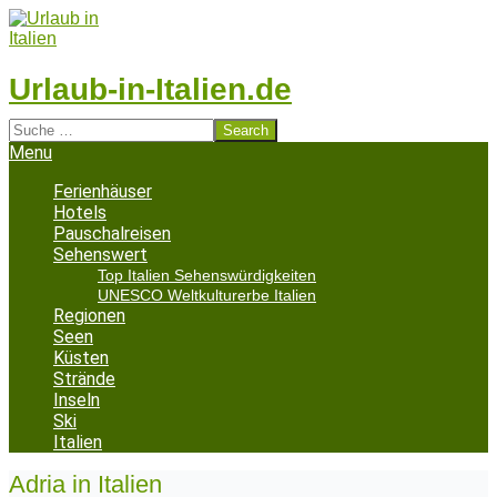
Skip
to
content
Urlaub-in-Italien.de
Search
Secondary
Menu
Navigation
Menu
Ferienhäuser
Hotels
Pauschalreisen
Sehenswert
Top Italien Sehenswürdigkeiten
UNESCO Weltkulturerbe Italien
Regionen
Seen
Küsten
Strände
Inseln
Ski
Italien
Adria in Italien