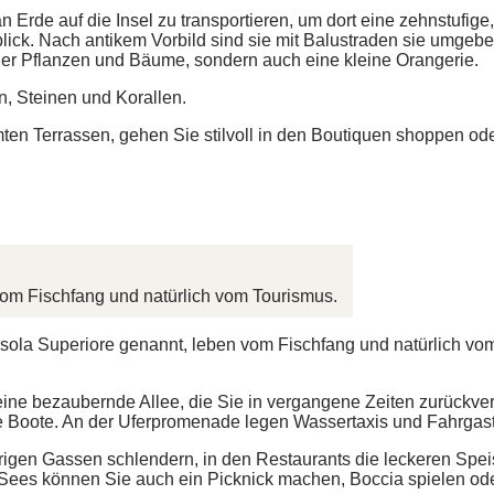
 Erde auf die Insel zu transportieren, um dort eine zehnstufig
lick. Nach antikem Vorbild sind sie mit Balustraden sie umgeb
scher Pflanzen und Bäume, sondern auch eine kleine Orangerie.
n, Steinen und Korallen.
n Terrassen, gehen Sie stilvoll in den Boutiquen shoppen od
vom Fischfang und natürlich vom Tourismus.
Isola Superiore genannt, leben vom Fischfang und natürlich vo
 eine bezaubernde Allee, die Sie in vergangene Zeiten zurückver
re Boote. An der Uferpromenade legen Wassertaxis und Fahrgast
igen Gassen schlendern, in den Restaurants die leckeren Spei
 Sees können Sie auch ein Picknick machen, Boccia spielen od