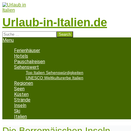
Skip
to
content
Urlaub-in-Italien.de
Search
Secondary
Menu
Navigation
Menu
Ferienhäuser
Hotels
Pauschalreisen
Sehenswert
Top Italien Sehenswürdigkeiten
UNESCO Weltkulturerbe Italien
Regionen
Seen
Küsten
Strände
Inseln
Ski
Italien
Die Borromäischen Inseln