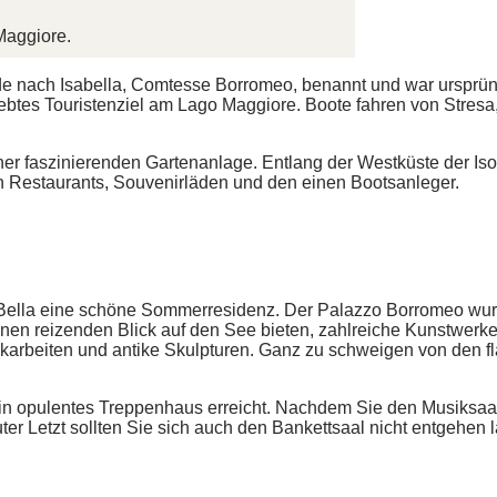
 Maggiore.
e nach Isabella, Comtesse Borromeo, benannt und war ursprüngli
liebtes Touristenziel am Lago Maggiore. Boote fahren von Str
iner faszinierenden Gartenanlage. Entlang der Westküste der Iso
 Restaurants, Souvenirläden und den einen Bootsanleger.
 Bella eine schöne Sommerresidenz. Der Palazzo Borromeo wurde 
einen reizenden Blick auf den See bieten, zahlreiche Kunstwer
karbeiten und antike Skulpturen. Ganz zu schweigen von den 
ein opulentes Treppenhaus erreicht. Nachdem Sie den Musiksa
er Letzt sollten Sie sich auch den Bankettsaal nicht entgehen 