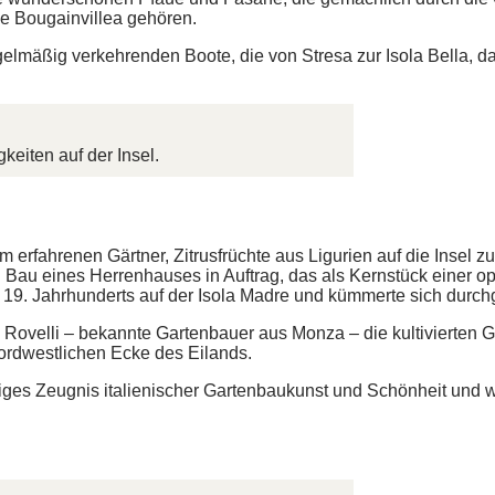
e Bougainvillea gehören.
elmäßig verkehrenden Boote, die von Stresa zur Isola Bella, dan
eiten auf der Insel.
rfahrenen Gärtner, Zitrusfrüchte aus Ligurien auf die Insel z
au eines Herrenhauses in Auftrag, das als Kernstück einer opu
 19. Jahrhunderts auf der Isola Madre und kümmerte sich durc
velli – bekannte Gartenbauer aus Monza – die kultivierten Ge
nordwestlichen Ecke des Eilands.
tiges Zeugnis italienischer Gartenbaukunst und Schönheit und w