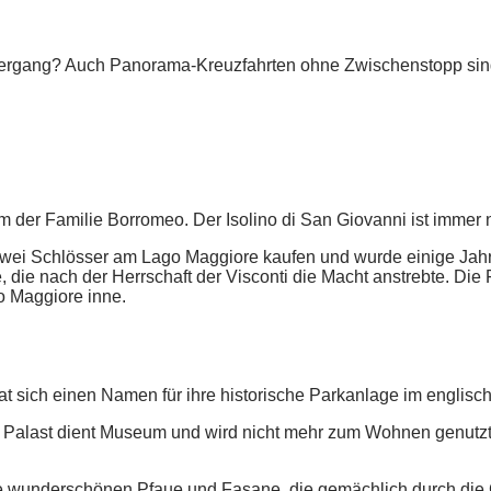
ntergang? Auch Panorama-Kreuzfahrten ohne Zwischenstopp sin
der Familie Borromeo. Der Isolino di San Giovanni ist immer n
wei Schlösser am Lago Maggiore kaufen und wurde einige Jahre 
 die nach der Herrschaft der Visconti die Macht anstrebte. Die
 Maggiore inne.
hat sich einen Namen für ihre historische Parkanlage im englisc
Der Palast dient Museum und wird nicht mehr zum Wohnen genutz
ie wunderschönen Pfaue und Fasane, die gemächlich durch die G