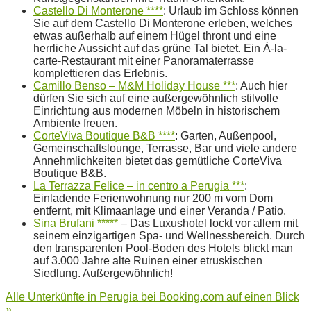
Castello Di Monterone ****
: Urlaub im Schloss können
Sie auf dem Castello Di Monterone erleben, welches
etwas außerhalb auf einem Hügel thront und eine
herrliche Aussicht auf das grüne Tal bietet. Ein À-la-
carte-Restaurant mit einer Panoramaterrasse
komplettieren das Erlebnis.
Camillo Benso – M&M Holiday House ***
: Auch hier
dürfen Sie sich auf eine außergewöhnlich stilvolle
Einrichtung aus modernen Möbeln in historischem
Ambiente freuen.
CorteViva Boutique B&B ****
: Garten, Außenpool,
Gemeinschaftslounge, Terrasse, Bar und viele andere
Annehmlichkeiten bietet das gemütliche CorteViva
Boutique B&B.
La Terrazza Felice – in centro a Perugia ***
:
Einladende Ferienwohnung nur 200 m vom Dom
entfernt, mit Klimaanlage und einer Veranda / Patio.
Sina Brufani *****
– Das Luxushotel lockt vor allem mit
seinem einzigartigen Spa- und Wellnessbereich. Durch
den transparenten Pool-Boden des Hotels blickt man
auf 3.000 Jahre alte Ruinen einer etruskischen
Siedlung. Außergewöhnlich!
Alle Unterkünfte in Perugia bei Booking.com auf einen Blick
»