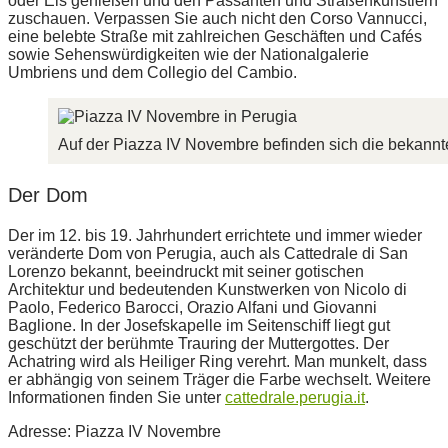
oder Eis genießen und den Passanten und Straßenkünstlern
zuschauen. Verpassen Sie auch nicht den Corso Vannucci,
eine belebte Straße mit zahlreichen Geschäften und Cafés
sowie Sehenswürdigkeiten wie der Nationalgalerie
Umbriens und dem Collegio del Cambio.
Auf der Piazza IV Novembre befinden sich die bekannt
Der Dom
Der im 12. bis 19. Jahrhundert errichtete und immer wieder
veränderte Dom von Perugia, auch als Cattedrale di San
Lorenzo bekannt, beeindruckt mit seiner gotischen
Architektur und bedeutenden Kunstwerken von Nicolo di
Paolo, Federico Barocci, Orazio Alfani und Giovanni
Baglione. In der Josefskapelle im Seitenschiff liegt gut
geschützt der berühmte Trauring der Muttergottes. Der
Achatring wird als Heiliger Ring verehrt. Man munkelt, dass
er abhängig von seinem Träger die Farbe wechselt. Weitere
Informationen finden Sie unter
cattedrale.perugia.it
.
Adresse: Piazza IV Novembre