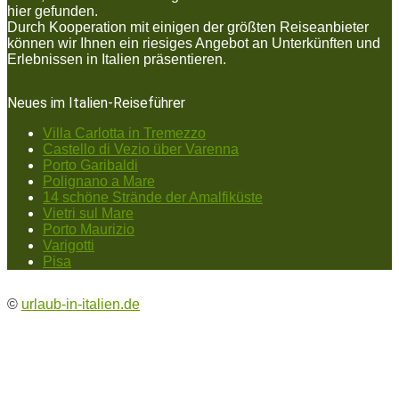
hier gefunden.
Durch Kooperation mit einigen der größten Reiseanbieter
können wir Ihnen ein riesiges Angebot an Unterkünften und
Erlebnissen in Italien präsentieren.
Neues im Italien-Reiseführer
Villa Carlotta in Tremezzo
Castello di Vezio über Varenna
Porto Garibaldi
Polignano a Mare
14 schöne Strände der Amalfiküste
Vietri sul Mare
Porto Maurizio
Varigotti
Pisa
©
urlaub-in-italien.de