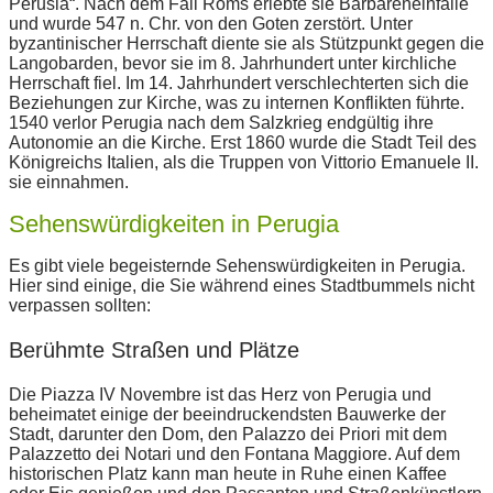
Perusia“. Nach dem Fall Roms erlebte sie Barbareneinfälle
und wurde 547 n. Chr. von den Goten zerstört. Unter
byzantinischer Herrschaft diente sie als Stützpunkt gegen die
Langobarden, bevor sie im 8. Jahrhundert unter kirchliche
Herrschaft fiel. Im 14. Jahrhundert verschlechterten sich die
Beziehungen zur Kirche, was zu internen Konflikten führte.
1540 verlor Perugia nach dem Salzkrieg endgültig ihre
Autonomie an die Kirche. Erst 1860 wurde die Stadt Teil des
Königreichs Italien, als die Truppen von Vittorio Emanuele II.
sie einnahmen.
Sehenswürdigkeiten in Perugia
Es gibt viele begeisternde Sehenswürdigkeiten in Perugia.
Hier sind einige, die Sie während eines Stadtbummels nicht
verpassen sollten:
Berühmte Straßen und Plätze
Die Piazza IV Novembre ist das Herz von Perugia und
beheimatet einige der beeindruckendsten Bauwerke der
Stadt, darunter den Dom, den Palazzo dei Priori mit dem
Palazzetto dei Notari und den Fontana Maggiore. Auf dem
historischen Platz kann man heute in Ruhe einen Kaffee