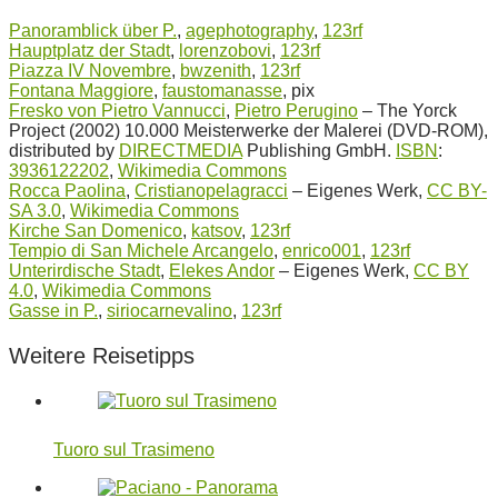
Panoramblick über P.
,
agephotography
,
123rf
Hauptplatz der Stadt
,
lorenzobovi
,
123rf
Piazza IV Novembre
,
bwzenith
,
123rf
Fontana Maggiore
,
faustomanasse
, pix
Fresko von Pietro Vannucci
,
Pietro Perugino
–
The Yorck
Project (2002) 10.000 Meisterwerke der Malerei (DVD-ROM),
distributed by
DIRECTMEDIA
Publishing GmbH.
ISBN
:
3936122202
,
Wikimedia Commons
Rocca Paolina
,
Cristianopelagracci
– Eigenes Werk,
CC BY-
SA 3.0
,
Wikimedia Commons
Kirche San Domenico
,
katsov
,
123rf
Tempio di San Michele Arcangelo
,
enrico001
,
123rf
Unterirdische Stadt
,
Elekes Andor
–
Eigenes Werk,
CC BY
4.0
,
Wikimedia Commons
Gasse in P.
,
siriocarnevalino
,
123rf
Weitere Reisetipps
Tuoro sul Trasimeno