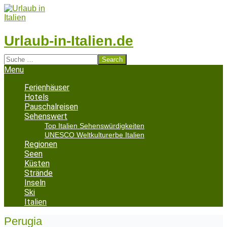
Skip
to
content
Urlaub-in-Italien.de
Search
Secondary
Menu
Navigation
Menu
Ferienhäuser
Hotels
Pauschalreisen
Sehenswert
Top Italien Sehenswürdigkeiten
UNESCO Weltkulturerbe Italien
Regionen
Seen
Küsten
Strände
Inseln
Ski
Italien
Perugia