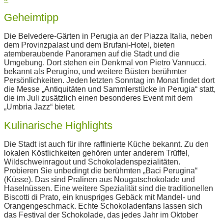
Geheimtipp
Die Belvedere-Gärten in Perugia an der Piazza Italia, neben
dem Provinzpalast und dem Brufani-Hotel, bieten
atemberaubende Panoramen auf die Stadt und die
Umgebung. Dort stehen ein Denkmal von Pietro Vannucci,
bekannt als Perugino, und weitere Büsten berühmter
Persönlichkeiten. Jeden letzten Sonntag im Monat findet dort
die Messe „Antiquitäten und Sammlerstücke in Perugia“ statt,
die im Juli zusätzlich einen besonderes Event mit dem
„Umbria Jazz“ bietet.
Kulinarische Highlights
Die Stadt ist auch für ihre raffinierte Küche bekannt. Zu den
lokalen Köstlichkeiten gehören unter anderem Trüffel,
Wildschweinragout und Schokoladenspezialitäten.
Probieren Sie unbedingt die berühmten „Baci Perugina“
(Küsse). Das sind Pralinen aus Nougatschokolade und
Haselnüssen. Eine weitere Spezialität sind die traditionellen
Biscotti di Prato, ein knuspriges Gebäck mit Mandel- und
Orangengeschmack. Echte Schokoladenfans lassen sich
das Festival der Schokolade, das jedes Jahr im Oktober