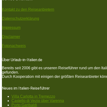
Kontakt zu den Reiseanbietern
Datenschutzerklärung
Impressum
Disclaimer
Fotonachweis
Über Urlaub-in-Italien.de
Bereits seit 2006 gibt es unseren Reiseführer rund um den Ita
gefunden.
Durch Kooperation mit einigen der größten Reiseanbieter könne
Neues im Italien-Reiseführer
Villa Carlotta in Tremezzo
Castello di Vezio über Varenna
Porto Garibaldi