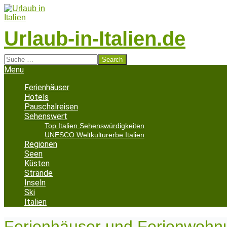
Skip
to
content
Urlaub-in-Italien.de
Search
Secondary
Menu
Navigation
Menu
Ferienhäuser
Hotels
Pauschalreisen
Sehenswert
Top Italien Sehenswürdigkeiten
UNESCO Weltkulturerbe Italien
Regionen
Seen
Küsten
Strände
Inseln
Ski
Italien
Ferienhäuser und Ferienwohnu