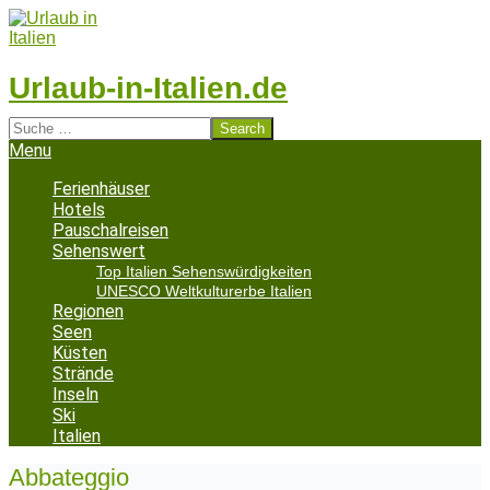
Skip
to
content
Urlaub-in-Italien.de
Search
Secondary
Menu
Navigation
Menu
Ferienhäuser
Hotels
Pauschalreisen
Sehenswert
Top Italien Sehenswürdigkeiten
UNESCO Weltkulturerbe Italien
Regionen
Seen
Küsten
Strände
Inseln
Ski
Italien
Abbateggio