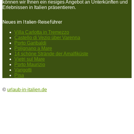
können wir Ihnen ein riesiges Angebot an Unterkünften und
Erlebnissen in Italien präsentieren.
Neues im Italien-Reiseführer
Villa Carlotta in Tremezzo
Castello di Vezio über Varenna
Porto Garibaldi
Polignano a Mare
14 schöne Strände der Amalfiküste
Vietri sul Mare
Porto Maurizio
Varigotti
Pisa
©
urlaub-in-italien.de