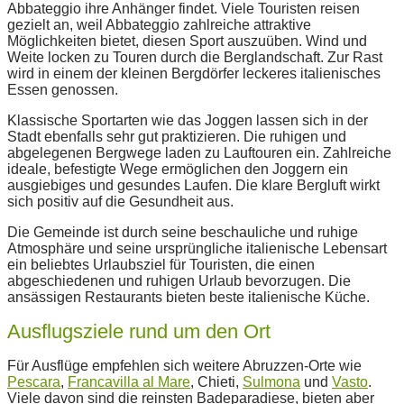
Abbateggio ihre Anhänger findet. Viele Touristen reisen
gezielt an, weil Abbateggio zahlreiche attraktive
Möglichkeiten bietet, diesen Sport auszuüben. Wind und
Weite locken zu Touren durch die Berglandschaft. Zur Rast
wird in einem der kleinen Bergdörfer leckeres italienisches
Essen genossen.
Klassische Sportarten wie das Joggen lassen sich in der
Stadt ebenfalls sehr gut praktizieren. Die ruhigen und
abgelegenen Bergwege laden zu Lauftouren ein. Zahlreiche
ideale, befestigte Wege ermöglichen den Joggern ein
ausgiebiges und gesundes Laufen. Die klare Bergluft wirkt
sich positiv auf die Gesundheit aus.
Die Gemeinde ist durch seine beschauliche und ruhige
Atmosphäre und seine ursprüngliche italienische Lebensart
ein beliebtes Urlaubsziel für Touristen, die einen
abgeschiedenen und ruhigen Urlaub bevorzugen. Die
ansässigen Restaurants bieten beste italienische Küche.
Ausflugsziele rund um den Ort
Für Ausflüge empfehlen sich weitere Abruzzen-Orte wie
Pescara
,
Francavilla al Mare
, Chieti,
Sulmona
und
Vasto
.
Viele davon sind die reinsten Badeparadiese, bieten aber