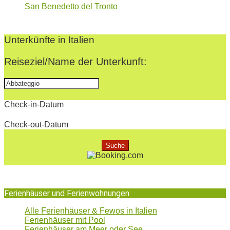
San Benedetto del Tronto
2022-
07-
Unterkünfte in Italien
06
Reiseziel/Name der Unterkunft:
Check-in-Datum
Check-out-Datum
Ferienhäuser und Ferienwohnungen
Alle Ferienhäuser & Fewos in Italien
Ferienhäuser mit Pool
Ferienhäuser am Meer oder See