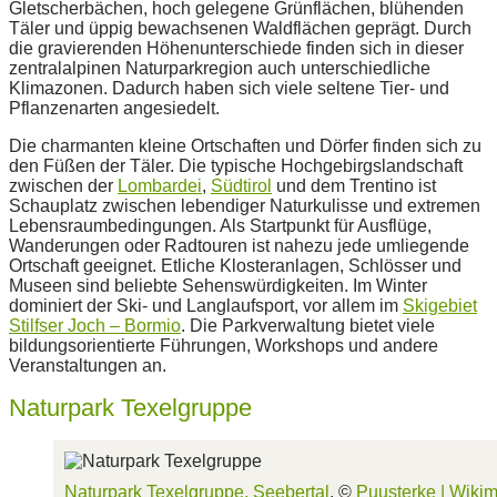
Gletscherbächen, hoch gelegene Grünflächen, blühenden
Täler und üppig bewachsenen Waldflächen geprägt. Durch
die gravierenden Höhenunterschiede finden sich in dieser
zentralalpinen Naturparkregion auch unterschiedliche
Klimazonen. Dadurch haben sich viele seltene Tier- und
Pflanzenarten angesiedelt.
Die charmanten kleine Ortschaften und Dörfer finden sich zu
den Füßen der Täler. Die typische Hochgebirgslandschaft
zwischen der
Lombardei
,
Südtirol
und dem Trentino ist
Schauplatz zwischen lebendiger Naturkulisse und extremen
Lebensraumbedingungen. Als Startpunkt für Ausflüge,
Wanderungen oder Radtouren ist nahezu jede umliegende
Ortschaft geeignet. Etliche Klosteranlagen, Schlösser und
Museen sind beliebte Sehenswürdigkeiten. Im Winter
dominiert der Ski- und Langlaufsport, vor allem im
Skigebiet
Stilfser Joch – Bormio
. Die Parkverwaltung bietet viele
bildungsorientierte Führungen, Workshops und andere
Veranstaltungen an.
Naturpark Texelgruppe
Naturpark Texelgruppe, Seebertal
, ©
Puusterke |
Wiki