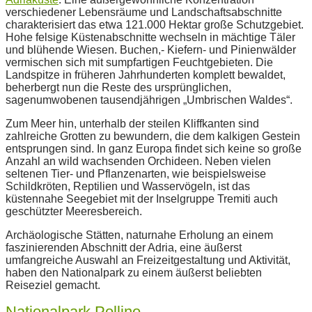
verschiedener Lebensräume und Landschaftsabschnitte
charakterisiert das etwa 121.000 Hektar große Schutzgebiet.
Hohe felsige Küstenabschnitte wechseln in mächtige Täler
und blühende Wiesen. Buchen,- Kiefern- und Pinienwälder
vermischen sich mit sumpfartigen Feuchtgebieten. Die
Landspitze in früheren Jahrhunderten komplett bewaldet,
beherbergt nun die Reste des ursprünglichen,
sagenumwobenen tausendjährigen „Umbrischen Waldes“.
Zum Meer hin, unterhalb der steilen Kliffkanten sind
zahlreiche Grotten zu bewundern, die dem kalkigen Gestein
entsprungen sind. In ganz Europa findet sich keine so große
Anzahl an wild wachsenden Orchideen. Neben vielen
seltenen Tier- und Pflanzenarten, wie beispielsweise
Schildkröten, Reptilien und Wasservögeln, ist das
küstennahe Seegebiet mit der Inselgruppe Tremiti auch
geschützter Meeresbereich.
Archäologische Stätten, naturnahe Erholung an einem
faszinierenden Abschnitt der Adria, eine äußerst
umfangreiche Auswahl an Freizeitgestaltung und Aktivität,
haben den Nationalpark zu einem äußerst beliebten
Reiseziel gemacht.
Nationalpark Pollino