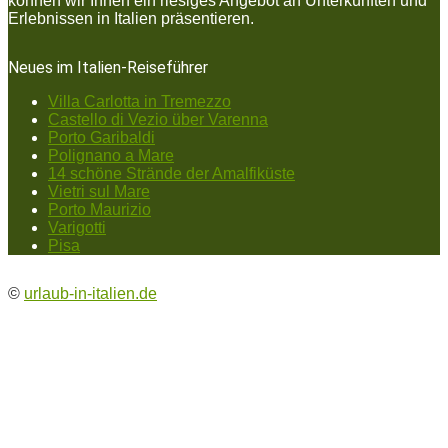
können wir Ihnen ein riesiges Angebot an Unterkünften und
Erlebnissen in Italien präsentieren.
Neues im Italien-Reiseführer
Villa Carlotta in Tremezzo
Castello di Vezio über Varenna
Porto Garibaldi
Polignano a Mare
14 schöne Strände der Amalfiküste
Vietri sul Mare
Porto Maurizio
Varigotti
Pisa
©
urlaub-in-italien.de