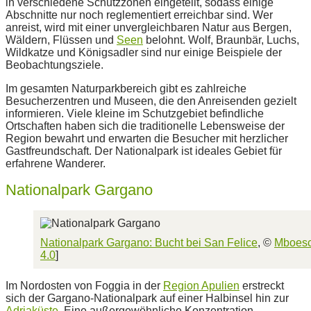
in verschiedene Schutzzonen eingeteilt, sodass einige
Abschnitte nur noch reglementiert erreichbar sind. Wer
anreist, wird mit einer unvergleichbaren Natur aus Bergen,
Wäldern, Flüssen und
Seen
belohnt. Wolf, Braunbär, Luchs,
Wildkatze und Königsadler sind nur einige Beispiele der
Beobachtungsziele.
Im gesamten Naturparkbereich gibt es zahlreiche
Besucherzentren und Museen, die den Anreisenden gezielt
informieren. Viele kleine im Schutzgebiet befindliche
Ortschaften haben sich die traditionelle Lebensweise der
Region bewahrt und erwarten die Besucher mit herzlicher
Gastfreundschaft. Der Nationalpark ist ideales Gebiet für
erfahrene Wanderer.
Nationalpark Gargano
Nationalpark Gargano: Bucht bei San Felice
, ©
Mboesc
4.0
]
Im Nordosten von Foggia in der
Region Apulien
erstreckt
sich der Gargano-Nationalpark auf einer Halbinsel hin zur
Adriaküste
. Eine außergewöhnliche Konzentration