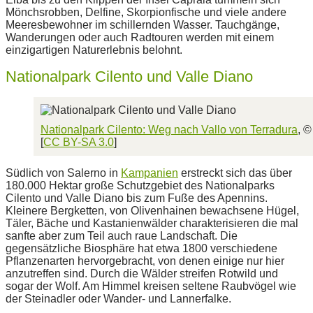
Mönchsrobben, Delfine, Skorpionfische und viele andere
Meeresbewohner im schillernden Wasser. Tauchgänge,
Wanderungen oder auch Radtouren werden mit einem
einzigartigen Naturerlebnis belohnt.
Nationalpark Cilento und Valle Diano
Nationalpark Cilento: Weg nach Vallo von Terradura
, 
[
CC BY-SA 3.0
]
Südlich von Salerno in
Kampanien
erstreckt sich das über
180.000 Hektar große Schutzgebiet des Nationalparks
Cilento und Valle Diano bis zum Fuße des Apennins.
Kleinere Bergketten, von Olivenhainen bewachsene Hügel,
Täler, Bäche und Kastanienwälder charakterisieren die mal
sanfte aber zum Teil auch raue Landschaft. Die
gegensätzliche Biosphäre hat etwa 1800 verschiedene
Pflanzenarten hervorgebracht, von denen einige nur hier
anzutreffen sind. Durch die Wälder streifen Rotwild und
sogar der Wolf. Am Himmel kreisen seltene Raubvögel wie
der Steinadler oder Wander- und Lannerfalke.