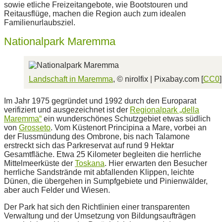
sowie etliche Freizeitangebote, wie Bootstouren und
Reitausflüge, machen die Region auch zum idealen
Familienurlaubsziel.
Nationalpark Maremma
Landschaft in Maremma
, © nirolfix | Pixabay.com [
CC0
]
Im Jahr 1975 gegründet und 1992 durch den Europarat
verifiziert und ausgezeichnet ist der
Regionalpark „della
Maremma“
ein wunderschönes Schutzgebiet etwas südlich
von
Grosseto
. Vom Küstenort Principina a Mare, vorbei an
der Flussmündung des Ombrone, bis nach Talamone
erstreckt sich das Parkreservat auf rund 9 Hektar
Gesamtfläche. Etwa 25 Kilometer begleiten die herrliche
Mittelmeerküste der
Toskana
. Hier erwarten den Besucher
herrliche Sandstrände mit abfallenden Klippen, leichte
Dünen, die übergehen in Sumpfgebiete und Pinienwälder,
aber auch Felder und Wiesen.
Der Park hat sich den Richtlinien einer transparenten
Verwaltung und der Umsetzung von Bildungsaufträgen