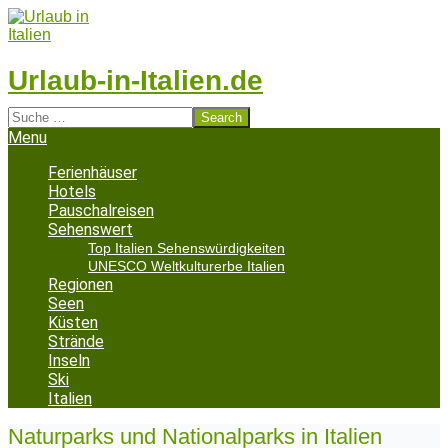
Skip
to
content
Urlaub-in-Italien.de
Search
Secondary
Menu
Navigation
Menu
Ferienhäuser
Hotels
Pauschalreisen
Sehenswert
Top Italien Sehenswürdigkeiten
UNESCO Weltkulturerbe Italien
Regionen
Seen
Küsten
Strände
Inseln
Ski
Italien
Naturparks und Nationalparks in Italien