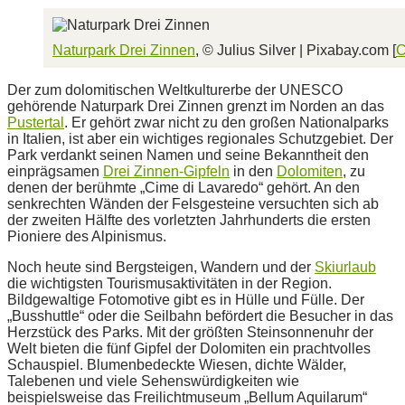
Naturpark Drei Zinnen
, © Julius Silver | Pixabay.com [
Der zum dolomitischen Weltkulturerbe der UNESCO
gehörende Naturpark Drei Zinnen grenzt im Norden an das
Pustertal
. Er gehört zwar nicht zu den großen Nationalparks
in Italien, ist aber ein wichtiges regionales Schutzgebiet. Der
Park verdankt seinen Namen und seine Bekanntheit den
einprägsamen
Drei Zinnen-Gipfeln
in den
Dolomiten
, zu
denen der berühmte „Cime di Lavaredo“ gehört. An den
senkrechten Wänden der Felsgesteine versuchten sich ab
der zweiten Hälfte des vorletzten Jahrhunderts die ersten
Pioniere des Alpinismus.
Noch heute sind Bergsteigen, Wandern und der
Skiurlaub
die wichtigsten Tourismusaktivitäten in der Region.
Bildgewaltige Fotomotive gibt es in Hülle und Fülle. Der
„Busshuttle“ oder die Seilbahn befördert die Besucher in das
Herzstück des Parks. Mit der größten Steinsonnenuhr der
Welt bieten die fünf Gipfel der Dolomiten ein prachtvolles
Schauspiel. Blumenbedeckte Wiesen, dichte Wälder,
Talebenen und viele Sehenswürdigkeiten wie
beispielsweise das Freilichtmuseum „Bellum Aquilarum“