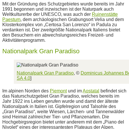
Mit der Gründung des Schutzgebietes wurde bereits im Jahr
1991 begonnen und inzwischen ist der Naturpark auch
Weltkulturerbe der UNESCO, was auch der
Ruinenstätte
Paestum
, dem archäologischen Grabungsort Velia und dem
Klosterkomplex von „Certosa San Lorenzo“ in Padula zu
verdanken ist. Der zweitgrößte Nationalpark Italiens bietet
den Besuchern ein abwechslungsreiches Freizeit- und
Aktivitätenprogramm.
Nationalpark Gran Paradiso
Nationalpark Gran Paradiso
, ©
Dominicus Johannes B
SA 4.0
]
Im alpinen Norden des
Piemont
und im
Aostatal
befindet sich
das Naturschutzgebiet Gran Paradiso, welches bereits im
Jahr 1922 ins Leben gerufen wurde und damit der älteste
Nationalpark in Italien ist. Gipfelregion und Talsohle des
„Gran Paradiso“, weite Wiesen, Lärchen- und Tannenwälder
sind Heimat zahlreicher Tier- und Pflanzenarten. Die
Hochgebirgsregion bietet unter anderem mit dem „Piano del
Nivolet“ eines der interessantesten Plateaus der Alpen.