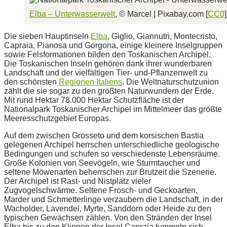
Elba – Unterwasserwelt
, © Marcel | Pixabay.com [
CC0
]
Die sieben Hauptinseln
Elba
, Giglio, Giannutri, Montecristo,
Capraia, Pianosa und Gorgona, einige kleinere Inselgruppen
sowie Felsformationen bilden den Toskanischen Archipel.
Die Toskanischen Inseln gehören dank ihrer wunderbaren
Landschaft und der vielfältigen Tier- und-Pflanzenwelt zu
den schönsten
Regionen Italiens
. Die Weltnaturschutzunion
zählt die sie sogar zu den größten Naturwundern der Erde.
Mit rund Hektar 78.000 Hektar Schutzfläche ist der
Nationalpark Toskanischer Archipel im Mittelmeer das größte
Meeresschutzgebiet Europas.
Auf dem zwischen Grosseto und dem korsischen Bastia
gelegenen Archipel herrschen unterschiedliche geologische
Bedingungen und schufen so verschiedenste Lebensräume.
Große Kolonien von Seevögeln, wie Sturmtaucher und
seltene Möwenarten beherrschen zur Brutzeit die Szenerie.
Der Archipel ist Rast- und Nistplatz vieler
Zugvogelschwärme. Seltene Frosch- und Geckoarten,
Marder und Schmetterlinge verzaubern die Landschaft, in der
Wacholder, Lavendel, Myrte, Sanddorn oder Heide zu den
typischen Gewächsen zählen. Von den Stränden der Insel
Elba bis zu den Klippen der Insel Capraia tummeln sich