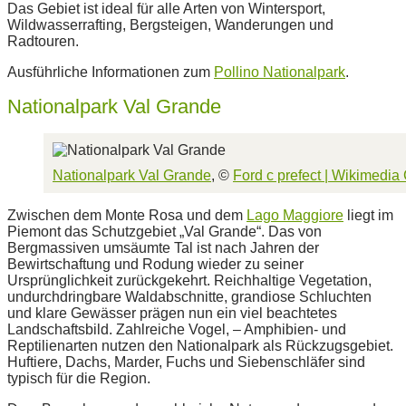
Das Gebiet ist ideal für alle Arten von Wintersport,
Wildwasserrafting, Bergsteigen, Wanderungen und
Radtouren.
Ausführliche Informationen zum
Pollino Nationalpark
.
Nationalpark Val Grande
Nationalpark Val Grande
, ©
Ford c prefect |
Wikimedia
Zwischen dem Monte Rosa und dem
Lago Maggiore
liegt im
Piemont das Schutzgebiet „Val Grande“. Das von
Bergmassiven umsäumte Tal ist nach Jahren der
Bewirtschaftung und Rodung wieder zu seiner
Ursprünglichkeit zurückgekehrt. Reichhaltige Vegetation,
undurchdringbare Waldabschnitte, grandiose Schluchten
und klare Gewässer prägen nun ein viel beachtetes
Landschaftsbild. Zahlreiche Vogel, – Amphibien- und
Reptilienarten nutzen den Nationalpark als Rückzugsgebiet.
Huftiere, Dachs, Marder, Fuchs und Siebenschläfer sind
typisch für die Region.