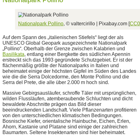
Nationalpark Pollino
, © valtercirillo | Pixabay.com [
CC0
Auf dem Spann des „italienischen Stiefels“ liegt der als
UNESCO Global Geopark ausgezeichnete Nationalpark
„Pollino“. Oberhalb der Grenze zwischen Kalabrien und
Basilikata
, entlang einer Bergkette des südlichen Apennin
erstreckt sich das 1993 gegründete Schutzgebiet. Er ist der
flächenmäßig größte der Nationalparks in Italien und
beheimatet einige der höchsten Gipfel im Süden des Landes
wie die die Serra Dolcedorme, den Monte Pollino und die
Serra del Prete, die alle über 2.000 m hoch sind.
Massive Gebirgsausläufer, schroffe Täler mit ursprünglichen,
wilden Flussläufen, atemberaubende Schluchten und dicht
bewaldete Abschnitte prägen das Bild dieser
beeindruckenden Landschaft. Viele Pflanzenarten profitieren
von den unterschiedlichen klimatischen Bedingungen.
Bosnische Kiefer, orientalische Hainbuche, Eichen, Erlen,
Ahorn, Kastanie und Platane sind einige der zahlreichen
Baumarten. Seltene Insektenarten sind hier beheimatet.