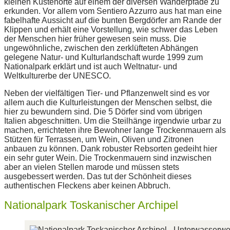
kleinen Küstenorte auf einem der diversen Wanderpfade zu
erkunden. Vor allem vom Sentiero Azzurro aus hat man eine
fabelhafte Aussicht auf die bunten Bergdörfer am Rande der
Klippen und erhält eine Vorstellung, wie schwer das Leben
der Menschen hier früher gewesen sein muss. Die
ungewöhnliche, zwischen den zerklüfteten Abhängen
gelegene Natur- und Kulturlandschaft wurde 1999 zum
Nationalpark erklärt und ist auch Weltnatur- und
Weltkulturerbe der UNESCO.
Neben der vielfältigen Tier- und Pflanzenwelt sind es vor
allem auch die Kulturleistungen der Menschen selbst, die
hier zu bewundern sind. Die 5 Dörfer sind vom übrigen
Italien abgeschnitten. Um die Steilhänge irgendwie urbar zu
machen, errichteten ihre Bewohner lange Trockenmauern als
Stützen für Terrassen, um Wein, Oliven und Zitronen
anbauen zu können. Dank robuster Rebsorten gedeiht hier
ein sehr guter Wein. Die Trockenmauern sind inzwischen
aber an vielen Stellen marode und müssen stets
ausgebessert werden. Das tut der Schönheit dieses
authentischen Fleckens aber keinen Abbruch.
Nationalpark Toskanischer Archipel