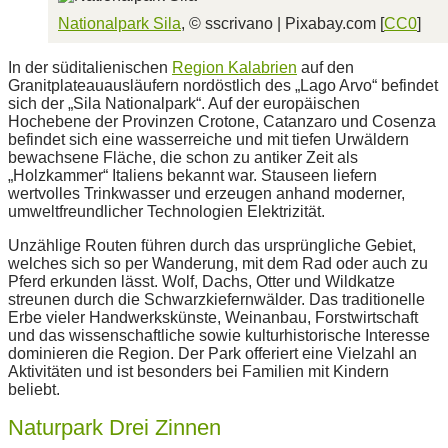
Nationalpark Sila
, © sscrivano | Pixabay.com [
CC0
]
In der süditalienischen
Region Kalabrien
auf den
Granitplateauausläufern nordöstlich des „Lago Arvo“ befindet
sich der „Sila Nationalpark“. Auf der europäischen
Hochebene der Provinzen Crotone, Catanzaro und Cosenza
befindet sich eine wasserreiche und mit tiefen Urwäldern
bewachsene Fläche, die schon zu antiker Zeit als
„Holzkammer“ Italiens bekannt war. Stauseen liefern
wertvolles Trinkwasser und erzeugen anhand moderner,
umweltfreundlicher Technologien Elektrizität.
Unzählige Routen führen durch das ursprüngliche Gebiet,
welches sich so per Wanderung, mit dem Rad oder auch zu
Pferd erkunden lässt. Wolf, Dachs, Otter und Wildkatze
streunen durch die Schwarzkiefernwälder. Das traditionelle
Erbe vieler Handwerkskünste, Weinanbau, Forstwirtschaft
und das wissenschaftliche sowie kulturhistorische Interesse
dominieren die Region. Der Park offeriert eine Vielzahl an
Aktivitäten und ist besonders bei Familien mit Kindern
beliebt.
Naturpark Drei Zinnen