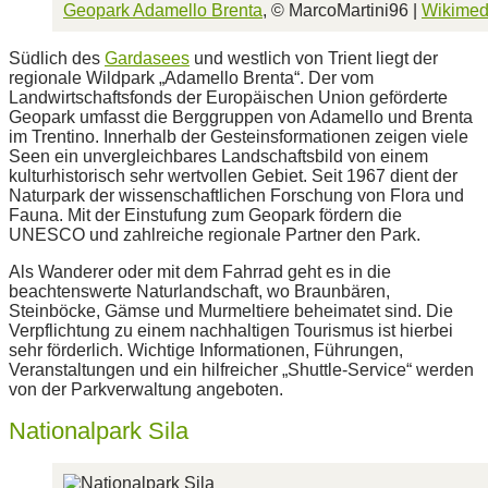
Geopark Adamello Brenta
, © MarcoMartini96 |
Wikime
Südlich des
Gardasees
und westlich von Trient liegt der
regionale Wildpark „Adamello Brenta“. Der vom
Landwirtschaftsfonds der Europäischen Union geförderte
Geopark umfasst die Berggruppen von Adamello und Brenta
im Trentino. Innerhalb der Gesteinsformationen zeigen viele
Seen ein unvergleichbares Landschaftsbild von einem
kulturhistorisch sehr wertvollen Gebiet. Seit 1967 dient der
Naturpark der wissenschaftlichen Forschung von Flora und
Fauna. Mit der Einstufung zum Geopark fördern die
UNESCO und zahlreiche regionale Partner den Park.
Als Wanderer oder mit dem Fahrrad geht es in die
beachtenswerte Naturlandschaft, wo Braunbären,
Steinböcke, Gämse und Murmeltiere beheimatet sind. Die
Verpflichtung zu einem nachhaltigen Tourismus ist hierbei
sehr förderlich. Wichtige Informationen, Führungen,
Veranstaltungen und ein hilfreicher „Shuttle-Service“ werden
von der Parkverwaltung angeboten.
Nationalpark Sila