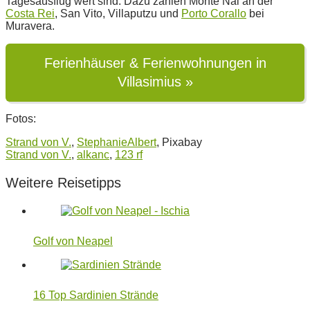
Tagesausflug wert sind. Dazu zählen Monte Nai an der
Costa Rei
, San Vito, Villaputzu und
Porto Corallo
bei
Muravera.
Ferienhäuser & Ferienwohnungen in
Villasimius »
Fotos:
Strand von V.
,
StephanieAlbert
, Pixabay
Strand von V.
,
alkanc
,
123 rf
Weitere Reisetipps
Golf von Neapel
16 Top Sardinien Strände