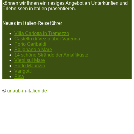
können wir Ihnen ein riesiges Angebot an Unterkünften und
Erlebnissen in Italien präsentieren.
Neues im Italien-Reiseführer
Villa Carlotta in Tremezzo
Castello di Vezio über Varenna
Porto Garibaldi
Polignano a Mare
14 schöne Strände der Amalfiküste
Vietri sul Mare
Porto Maurizio
Varigotti
Pisa
©
urlaub-in-italien.de