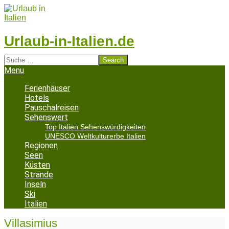
Skip
to
content
Urlaub-in-Italien.de
Search
Secondary
Menu
Navigation
Menu
Ferienhäuser
Hotels
Pauschalreisen
Sehenswert
Top Italien Sehenswürdigkeiten
UNESCO Weltkulturerbe Italien
Regionen
Seen
Küsten
Strände
Inseln
Ski
Italien
Villasimius