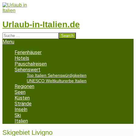
Skip
to
content
Urlaub-in-Italien.de
Search
Secondary
Menu
Navigation
Menu
Ferienhäuser
Hotels
Pauschalreisen
Sehenswert
Top Italien Sehenswürdigkeiten
UNESCO Weltkulturerbe Italien
Regionen
Seen
Küsten
Strände
Inseln
Ski
Italien
Skigebiet Livigno