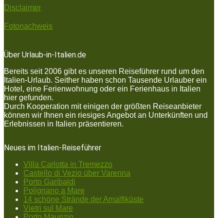
Disclaimer
Fotonachweis
Über Urlaub-in-Italien.de
Bereits seit 2006 gibt es unseren Reiseführer rund um den
Italien-Urlaub. Seither haben schon Tausende Urlauber ein
Hotel, eine Ferienwohnung oder ein Ferienhaus in Italien
hier gefunden.
Durch Kooperation mit einigen der größten Reiseanbieter
können wir Ihnen ein riesiges Angebot an Unterkünften und
Erlebnissen in Italien präsentieren.
Neues im Italien-Reiseführer
Villa Carlotta in Tremezzo
Castello di Vezio über Varenna
Porto Garibaldi
Polignano a Mare
14 schöne Strände der Amalfiküste
Vietri sul Mare
Porto Maurizio