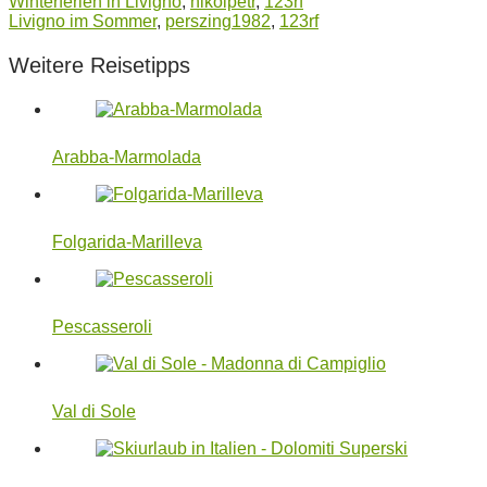
Winterferien in Livigno
,
nikolpetr
,
123rf
Livigno im Sommer
,
perszing1982
,
123rf
Weitere Reisetipps
Arabba-Marmolada
Folgarida-Marilleva
Pescasseroli
Val di Sole