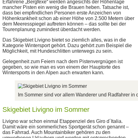
Erfahrene „Bergfexe“ werden angesichts der Höhenlage
mancher Pisten ein wenig die Brauen heben. Tatsache ist,
dass bei empfindlichen Personen erste Anzeichen von
Höhenkrankheit schon ab einer Höhe von 2.500 Metern über
dem Meeresspiegel auftreten können – das sollte bei der
Tourenplanung zumindest überdacht werden.
Das Skigebiet Livigno bietet so ziemlich alles, was in die
Kategorie Wintersport gehört. Dazu gehört zum Beispiel die
Möglichkeit, mit Hundeschlitten unterwegs zu sein.
Gelegenheit zum Feiern nach dem Pistenvergnügen ist
gegeben, so wie man es von einem der Hauptorte des
Wintersports in den Alpen auch erwarten kann.
Im Sommer sind vor allem Wanderer und Radfahrer in d
Skigebiet Livigno im Sommer
Livigno war schon einmal Etappenziel des Giro d´Italia.
Damit wäre ein sommerliches Sportgerät schon genannt –
das Fahrrad. Auch Mountainbiker gehören zu den
umworbenen Urlaubern und werden mit entsprechenden