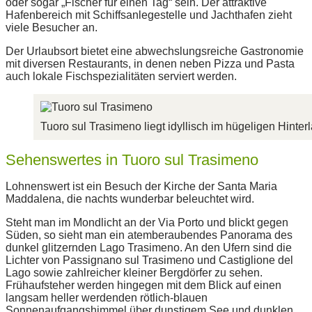
oder sogar „Fischer für einen Tag“ sein. Der attraktive
Hafenbereich mit Schiffsanlegestelle und Jachthafen zieht
viele Besucher an.
Der Urlaubsort bietet eine abwechslungsreiche Gastronomie
mit diversen Restaurants, in denen neben Pizza und Pasta
auch lokale Fischspezialitäten serviert werden.
Tuoro sul Trasimeno liegt idyllisch im hügeligen Hinter
Sehenswertes in Tuoro sul Trasimeno
Lohnenswert ist ein Besuch der Kirche der Santa Maria
Maddalena, die nachts wunderbar beleuchtet wird.
Steht man im Mondlicht an der Via Porto und blickt gegen
Süden, so sieht man ein atemberaubendes Panorama des
dunkel glitzernden Lago Trasimeno. An den Ufern sind die
Lichter von Passignano sul Trasimeno und Castiglione del
Lago sowie zahlreicher kleiner Bergdörfer zu sehen.
Frühaufsteher werden hingegen mit dem Blick auf einen
langsam heller werdenden rötlich-blauen
Sonnenaufgangshimmel über dunstigem See und dunklen