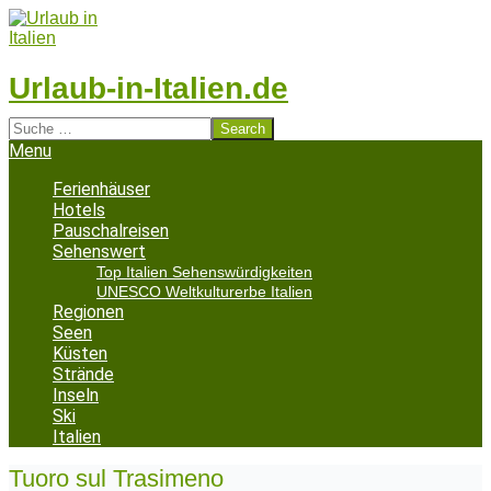
Skip
to
content
Urlaub-in-Italien.de
Search
Secondary
Menu
Navigation
Menu
Ferienhäuser
Hotels
Pauschalreisen
Sehenswert
Top Italien Sehenswürdigkeiten
UNESCO Weltkulturerbe Italien
Regionen
Seen
Küsten
Strände
Inseln
Ski
Italien
Tuoro sul Trasimeno