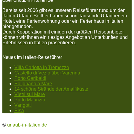
Über Urlaub-in-Italien.de
Bereits seit 2006 gibt es unseren Reiseführer rund um den
Italien-Urlaub. Seither haben schon Tausende Urlauber ein
Hotel, eine Ferienwohnung oder ein Ferienhaus in Italien
hier gefunden.
Durch Kooperation mit einigen der größten Reiseanbieter
können wir Ihnen ein riesiges Angebot an Unterkünften und
Erlebnissen in Italien präsentieren.
Neues im Italien-Reiseführer
Villa Carlotta in Tremezzo
Castello di Vezio über Varenna
Porto Garibaldi
Polignano a Mare
14 schöne Strände der Amalfiküste
Vietri sul Mare
Porto Maurizio
Varigotti
Pisa
©
urlaub-in-italien.de