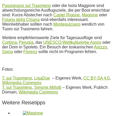
Passignano sul Trasimeno
oder die Isola Maggiore sind
abwechslungsreiche Ausflugsziele, die per Boot erreichbar
sind. Kurze Abstecher nach
Castel Rigone
,
Magione
oder
Foiano della Chiana
sind ebenfalls interessant.
Weinliebhaber sollten nach
Montepulciano
westlich von
Tuoro sul Trasimeno fahren.
Weitere empfehlenswerte Ziele für Tagesausflüge sind
Cortona
,
Perugia
, das
UNESCO-Weltkulturerbe Assisi
oder
der Dom in Spoleto. Ein Besuch der toskanischen
Arezzo
,
Siena
oder
Florenz
sollte nicht im Programm fehlen.
Fotos:
T. sul Trasimeno
,
LigaDue
–
Eigenes Werk
,
CC BY-SA 4.0
,
Wikimedia Commons
T. sul Trasimeno
,
Simone.Millotti
–
Eigenes Werk
, Publich
Domain,
Wikimedia Commons
Weitere Reisetipps