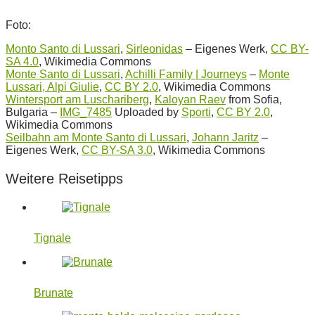
Foto:
Monto Santo di Lussari
,
Sirleonidas
–
Eigenes Werk,
CC BY-
SA 4.0
, Wikimedia Commons
Monte Santo di Lussari
,
Achilli Family | Journeys
–
Monte
Lussari, Alpi Giulie
,
CC BY 2.0
, Wikimedia Commons
Wintersport am Luschariberg
,
Kaloyan Raev
from Sofia,
Bulgaria
–
IMG_7485
Uploaded by
Sporti
,
CC BY 2.0
,
Wikimedia Commons
Seilbahn am Monte Santo di Lussari
,
Johann Jaritz
–
Eigenes Werk,
CC BY-SA 3.0
, Wikimedia Commons
Weitere Reisetipps
Tignale
Brunate