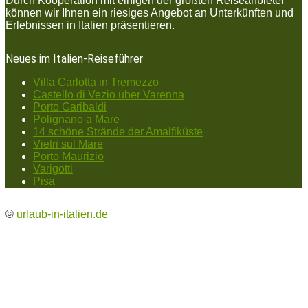
Durch Kooperation mit einigen der größten Reiseanbieter
können wir Ihnen ein riesiges Angebot an Unterkünften und
Erlebnissen in Italien präsentieren.
Neues im Italien-Reiseführer
Villa Carlotta in Tremezzo
Castello di Vezio über Varenna
Porto Garibaldi
Polignano a Mare
14 schöne Strände der Amalfiküste
Vietri sul Mare
Porto Maurizio
Varigotti
Pisa
©
urlaub-in-italien.de