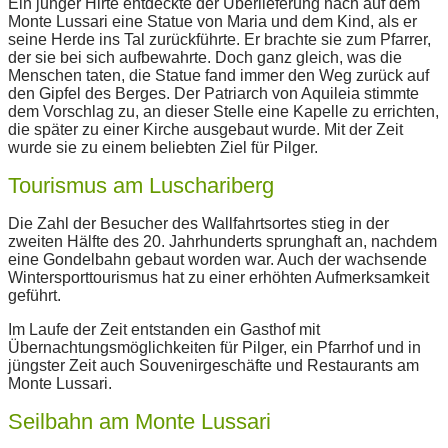
Ein junger Hirte entdeckte der Überlieferung nach auf dem
Monte Lussari eine Statue von Maria und dem Kind, als er
seine Herde ins Tal zurückführte. Er brachte sie zum Pfarrer,
der sie bei sich aufbewahrte. Doch ganz gleich, was die
Menschen taten, die Statue fand immer den Weg zurück auf
den Gipfel des Berges. Der Patriarch von Aquileia stimmte
dem Vorschlag zu, an dieser Stelle eine Kapelle zu errichten,
die später zu einer Kirche ausgebaut wurde. Mit der Zeit
wurde sie zu einem beliebten Ziel für Pilger.
Tourismus am Luschariberg
Die Zahl der Besucher des Wallfahrtsortes stieg in der
zweiten Hälfte des 20. Jahrhunderts sprunghaft an, nachdem
eine Gondelbahn gebaut worden war. Auch der wachsende
Wintersporttourismus hat zu einer erhöhten Aufmerksamkeit
geführt.
Im Laufe der Zeit entstanden ein Gasthof mit
Übernachtungsmöglichkeiten für Pilger, ein Pfarrhof und in
jüngster Zeit auch Souvenirgeschäfte und Restaurants am
Monte Lussari.
Seilbahn am Monte Lussari