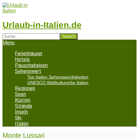
Skip
to
content
Urlaub-in-Italien.de
Search
Secondary
Menu
Navigation
Menu
Ferienhäuser
Hotels
Pauschalreisen
Sehenswert
Top Italien Sehenswürdigkeiten
UNESCO Weltkulturerbe Italien
Regionen
Seen
Küsten
Strände
Inseln
Ski
Italien
Monte Lussari