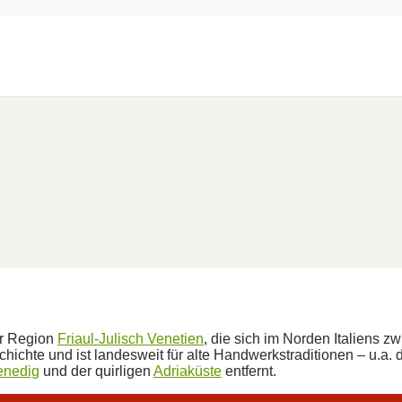
er Region
Friaul-Julisch Venetien
, die sich im Norden Italiens 
hichte und ist landesweit für alte Handwerkstraditionen – u.a.
enedig
und der quirligen
Adriaküste
entfernt.