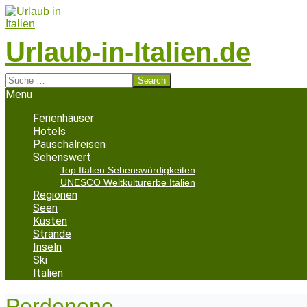
Skip
to
content
Urlaub-in-Italien.de
Search
Secondary
Menu
Navigation
Menu
Ferienhäuser
Hotels
Pauschalreisen
Sehenswert
Top Italien Sehenswürdigkeiten
UNESCO Weltkulturerbe Italien
Regionen
Seen
Küsten
Strände
Inseln
Ski
Italien
Pordenone