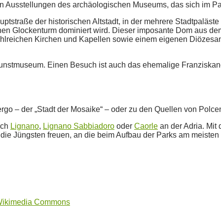
den Ausstellungen des archäologischen Museums, das sich im P
uptstraße der historischen Altstadt, in der mehrere Stadtpaläst
n Glockenturm dominiert wird. Dieser imposante Dom aus dem 
n zahlreichen Kirchen und Kapellen sowie einem eigenen Diözes
Kunstmuseum. Einen Besuch ist auch das ehemalige Franziskane
go – der „Stadt der Mosaike“ – oder zu den Quellen von Polcen
ach
Lignano
,
Lignano Sabbiadoro
oder
Caorle
an der Adria. Mit
 die Jüngsten freuen, an die beim Aufbau der Parks am meisten
ikimedia Commons