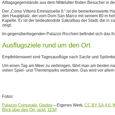
Alltagsgegenstände aus dem Mittelalter finden Besucher in 
Der „Corso Vittorio Emmanuelle II.“ ist die bemerkenswerte Ha
den Hauptplatz, der vom Dom San Marco mit seinem 80 m hohe
Kapelle. Er ist der bedeutendste Sakralbau der Stadt, die i
zeigt.
Im gegenüberliegenden Palazzo Ricchieri befindet sich das 
Ausflugsziele rund um den Ort
Empfehlenswert sind Tagesausflüge nach Sacile und Spilimber
Um einen Tag am Meer zu verbringen, fährt man am besten n
vielen Spiel- und Themenparks verbinden. Das wird vor allem
Fotos:
Palazzo Comunale
,
Geobia
–
Eigenes Werk
,
CC BY-SA 4.0
,
W
Blick über den Ort
,
jackf
,
123rf