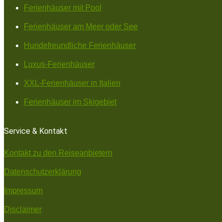
Ferienhäuser mit Pool
Ferienhäuser am Meer oder See
Hundefreundliche Ferienhäuser
Luxus-Ferienhäuser
XXL-Ferienhäuser in Italien
Ferienhäuser im Skigebiet
Service & Kontakt
Kontakt zu den Reiseanbietern
Datenschutzerklärung
Impressum
Disclaimer