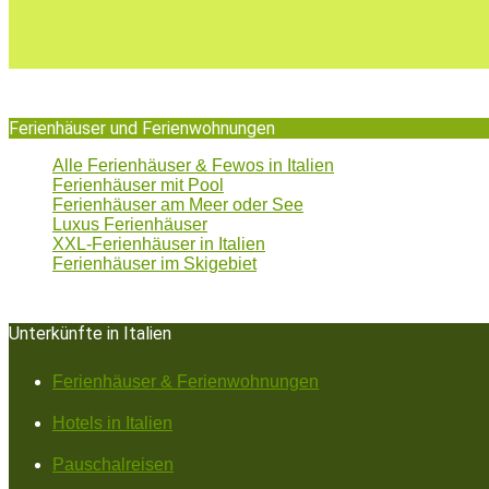
Ferienhäuser und Ferienwohnungen
Alle Ferienhäuser & Fewos in Italien
Ferienhäuser mit Pool
Ferienhäuser am Meer oder See
Luxus Ferienhäuser
XXL-Ferienhäuser in Italien
Ferienhäuser im Skigebiet
Unterkünfte in Italien
Ferienhäuser & Ferienwohnungen
Hotels in Italien
Pauschalreisen