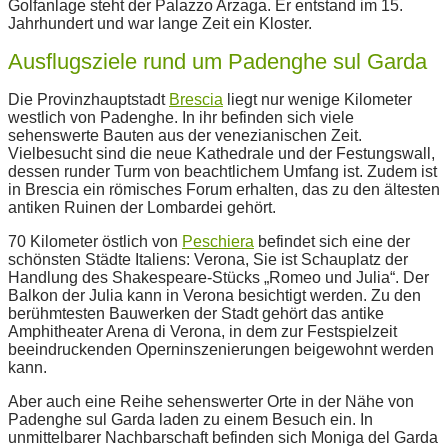
Golfanlage steht der Palazzo Arzaga. Er entstand im 15.
Jahrhundert und war lange Zeit ein Kloster.
Ausflugsziele rund um Padenghe sul Garda
Die Provinzhauptstadt
Brescia
liegt nur wenige Kilometer
westlich von Padenghe. In ihr befinden sich viele
sehenswerte Bauten aus der venezianischen Zeit.
Vielbesucht sind die neue Kathedrale und der Festungswall,
dessen runder Turm von beachtlichem Umfang ist. Zudem ist
in Brescia ein römisches Forum erhalten, das zu den ältesten
antiken Ruinen der Lombardei gehört.
70 Kilometer östlich von
Peschiera
befindet sich eine der
schönsten Städte Italiens: Verona, Sie ist Schauplatz der
Handlung des Shakespeare-Stücks „Romeo und Julia“. Der
Balkon der Julia kann in Verona besichtigt werden. Zu den
berühmtesten Bauwerken der Stadt gehört das antike
Amphitheater Arena di Verona, in dem zur Festspielzeit
beeindruckenden Operninszenierungen beigewohnt werden
kann.
Aber auch eine Reihe sehenswerter Orte in der Nähe von
Padenghe sul Garda laden zu einem Besuch ein. In
unmittelbarer Nachbarschaft befinden sich Moniga del Garda