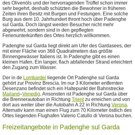
des Olivenöls und der hervorragenden Trüffel schon immer
sehr begehrt, deshalb schützten die Bewohner in früheren
Zeiten ihren Besitz mit Burgen und Festungen. Eine solche
Burg aus dem 10. Jahrhundert thront hoch über Padenghe
sul Garda. Doch längst werden Besucher nicht mehr
abgewehrt, sondern sind in den gepflegten
Ferienunterkünften des Ortes herzlich willkommen.
Padenghe sul Garda liegt direkt am Ufer des Gardasees, der
mit einer Fläche von 368 Quadratmetern das größte
Binnengewässer Italiens ist. In Padenghe gibt es einen
kleinen Hafen. Ein langer, flach abfallender Strand erleichtert
den Zugang zum Wasser.
Der in de
Lombardei
liegende Ort Padenghe sul Garda
gehört zur Provinz Brescia. Im nur 3 Kilometer entfernten
Desenzano befindet sich ein Haltepunkt der Bahnstrecke
Mailand
–
Venedig
. Ansonsten ist Padenghe sul Garda über
die Brennerautoban in Richtung
Trient
zu erreichen und von
dort aus weiter über die Autobahn A 22 in Richtung
Verona
.
Alternativ kann man einen Flug zum 70 Kilometer östlich des
Ortes liegenden Flughafen Valerio Catullo di Verona buchen.
Freizeitangebote in Padenghe sul Garda