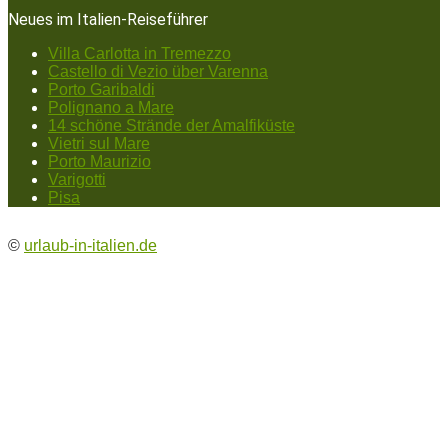
Neues im Italien-Reiseführer
Villa Carlotta in Tremezzo
Castello di Vezio über Varenna
Porto Garibaldi
Polignano a Mare
14 schöne Strände der Amalfiküste
Vietri sul Mare
Porto Maurizio
Varigotti
Pisa
©
urlaub-in-italien.de