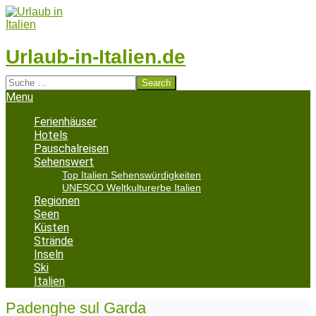
Skip
to
content
Urlaub-in-Italien.de
Search
Secondary
Menu
Navigation
Menu
Ferienhäuser
Hotels
Pauschalreisen
Sehenswert
Top Italien Sehenswürdigkeiten
UNESCO Weltkulturerbe Italien
Regionen
Seen
Küsten
Strände
Inseln
Ski
Italien
Padenghe sul Garda