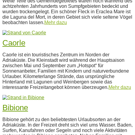
Weite Teile des Gemeindegebietes waren noch während des
achtzehnten Jahrhunderts von Sumpfgebieten bedeckt und
wurden trockengelegt. Ein schöner Fleck in Eraclea Mare ist
die Laguna del Mort, in deren Gebiet sich viele seltene Vögel
beobachten lassen.
Mehr dazu
Caorle
2022-
Caorle ist ein touristisches Zentrum im Norden der
07-
Adriaküste. Die Kleinstadt wird während der Hauptsaison
14
zwischen Mai und September zum „Hotspot“ für
Sonnenanbeter, Familien mit Kindern und naturverbundene
Urlauber. Kilometerlange Strände, das ursprüngliche
Hinterland mit Lagunen und Weinbergen sowie das
interessante Freizeitangebot können überzeugen.
Mehr dazu
Bibione
2022-
Bibione gehört zu den beliebtesten Urlaubsorten an der
07-
Adriaküste. In der Freizeit dreht sich viel ums Wasser. Baden,
14
Surfen, Kanufahren oder Segeln und noch viele Aktivitäten