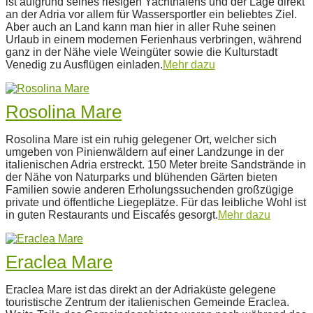
ist aufgrund seines riesigen Yachthafens und der Lage direkt
14
an der Adria vor allem für Wassersportler ein beliebtes Ziel.
Aber auch an Land kann man hier in aller Ruhe seinen
Urlaub in einem modernen Ferienhaus verbringen, während
ganz in der Nähe viele Weingüter sowie die Kulturstadt
Venedig zu Ausflügen einladen.
Mehr dazu
Rosolina Mare
2022-
Rosolina Mare ist ein ruhig gelegener Ort, welcher sich
07-
umgeben von Pinienwäldern auf einer Landzunge in der
14
italienischen Adria erstreckt. 150 Meter breite Sandstrände in
der Nähe von Naturparks und blühenden Gärten bieten
Familien sowie anderen Erholungssuchenden großzügige
private und öffentliche Liegeplätze. Für das leibliche Wohl ist
in guten Restaurants und Eiscafés gesorgt.
Mehr dazu
Eraclea Mare
2022-
Eraclea Mare ist das direkt an der Adriaküste gelegene
07-
touristische Zentrum der italienischen Gemeinde Eraclea.
14