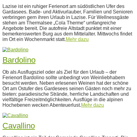
2022-
Lazise ist ein ruhiger Ferienort am südöstlichen Ufer des
07-
Gardasees. Bade- und Aktivurlauber, Familien und Senioren
28
verbringen gern ihren Urlaub in Lazise. Für Wellnessgäste
stehen am Thermalsee „Cola Therme“ umfangreiche
Angebote bereit. Die autofreie Altstadt punktet mit einer
bemerkenswerten Burg aus dem Mittelalter. Mittwochs findet
im Ort ein Wochenmarkt statt.
Mehr dazu
Bardolino
2022-
Ob als Ausflugsziel oder als Ziel für den Urlaub – der
07-
Ferienort Bardolino sollte unbedingt von Weinliebhabern
28
besucht werden. Neben erlesenen Weinen hat der schöne
Ort am Ostufer des Gardesees seinen Gästen noch mehr zu
bieten: paradiesische Strände, herrliche Landschaften und
vielfältige Freizeitmöglichkeiten. Ausflüge in die alpinen
Hochebenen wecken Abenteuerlust.
Mehr dazu
Cavallino
2022-