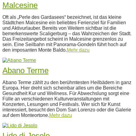
Malcesine
2022-
Oft als „Perle des Gardasees“ bezeichnet, ist das kleine
11-
Städtchen Malcesine ein beliebtes Ferienziel für Familien
28
und Aktivurlauber. Bereits von Weitem sichtbar ist die
bemerkenswerte Scaligerburg – das Wahrzeichen der Stadt.
Das Freizeitangebot scheint in Malcesine grenzenlos zu
sein. Eine Seilbahn mit Panorama-Gondeln führt hoch auf
den imposanten Monte Baldo.
Mehr dazu
Abano Terme
2022-
Abano Terme zählt zu den berühmtesten Heilbädern in ganz
11-
Europa. Hier dreht sich scheinbar alles um die Bereiche
28
Gesundheit Kur und Wellness. Für Abwechslung sorgt eine
Fülle an verschiedenen Kulturveranstaltungen mit
Konzerten, Lesungen und Festivals. Wer sich für Kunst
interessiert, besucht den Dom San Lorenzo oder die Galerie
auf dem Monteortone.
Mehr dazu
Lido di Jesolo