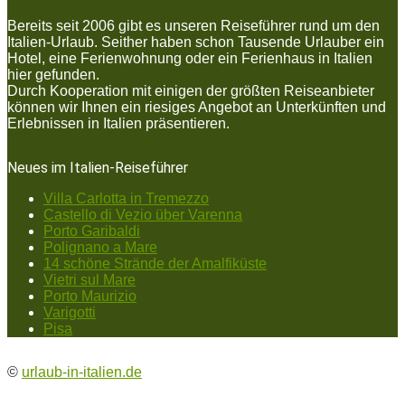
Bereits seit 2006 gibt es unseren Reiseführer rund um den
Italien-Urlaub. Seither haben schon Tausende Urlauber ein
Hotel, eine Ferienwohnung oder ein Ferienhaus in Italien
hier gefunden.
Durch Kooperation mit einigen der größten Reiseanbieter
können wir Ihnen ein riesiges Angebot an Unterkünften und
Erlebnissen in Italien präsentieren.
Neues im Italien-Reiseführer
Villa Carlotta in Tremezzo
Castello di Vezio über Varenna
Porto Garibaldi
Polignano a Mare
14 schöne Strände der Amalfiküste
Vietri sul Mare
Porto Maurizio
Varigotti
Pisa
©
urlaub-in-italien.de