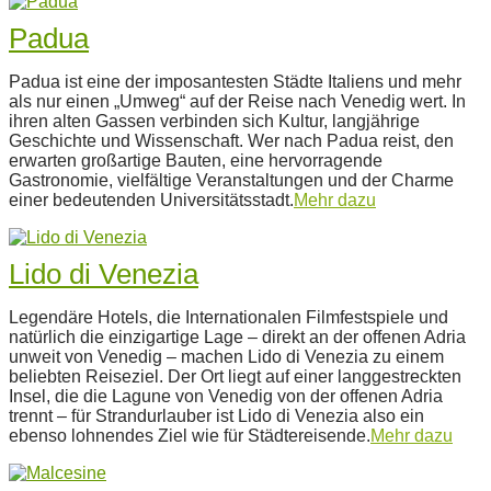
Padua
2022-
Padua ist eine der imposantesten Städte Italiens und mehr
11-
als nur einen „Umweg“ auf der Reise nach Venedig wert. In
28
ihren alten Gassen verbinden sich Kultur, langjährige
Geschichte und Wissenschaft. Wer nach Padua reist, den
erwarten großartige Bauten, eine hervorragende
Gastronomie, vielfältige Veranstaltungen und der Charme
einer bedeutenden Universitätsstadt.
Mehr dazu
Lido di Venezia
2022-
Legendäre Hotels, die Internationalen Filmfestspiele und
11-
natürlich die einzigartige Lage – direkt an der offenen Adria
28
unweit von Venedig – machen Lido di Venezia zu einem
beliebten Reiseziel. Der Ort liegt auf einer langgestreckten
Insel, die die Lagune von Venedig von der offenen Adria
trennt – für Strandurlauber ist Lido di Venezia also ein
ebenso lohnendes Ziel wie für Städtereisende.
Mehr dazu