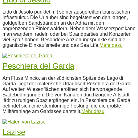
2022-
Lido di Jesolo punktet mit seiner ausgereiften touristischen
11-
Infrastruktur. Die Urlauber sind begeistert von den langen,
27
goldgelben Sandstränden an der Adria mit den
angrenzenden Pinienwäldern. Neben dem Wassersport kann
man wandern, radeln oder bei Strandparties und Konzerten
viel Spaß haben. Besondere Anziehungspunkte sind die
gigantische Einkaufsmeile und das Sea Life.
Mehr dazu
Peschiera del Garda
2022-
Am Fluss Mincio, an der südlichsten Spitze des Lago di
07-
Garda, liegt der malerische Urlaubsort Peschiera del Garda.
28
Auf weiten Wiesenflächen eröffnen sich hervorragende
Badebedingungen. Die von Kanälen durchzogene Altstadt
lädt zu ruhigen Spaziergängen ein. In Peschiera del Garda
befindet sich eine sternförmige Festung, die die größte
Militäranlage am Gardasee darstellt.
Mehr dazu
Lazise