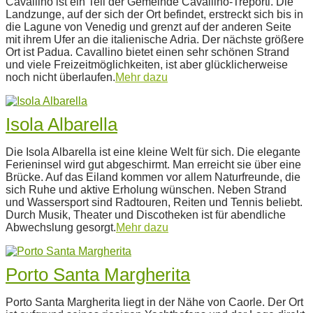
Cavallino ist ein Teil der Gemeinde Cavallino-Treporti. Die
07-
Landzunge, auf der sich der Ort befindet, erstreckt sich bis in
14
die Lagune von Venedig und grenzt auf der anderen Seite
mit ihrem Ufer an die italienische Adria. Der nächste größere
Ort ist Padua. Cavallino bietet einen sehr schönen Strand
und viele Freizeitmöglichkeiten, ist aber glücklicherweise
noch nicht überlaufen.
Mehr dazu
Isola Albarella
2022-
Die Isola Albarella ist eine kleine Welt für sich. Die elegante
07-
Ferieninsel wird gut abgeschirmt. Man erreicht sie über eine
14
Brücke. Auf das Eiland kommen vor allem Naturfreunde, die
sich Ruhe und aktive Erholung wünschen. Neben Strand
und Wassersport sind Radtouren, Reiten und Tennis beliebt.
Durch Musik, Theater und Discotheken ist für abendliche
Abwechslung gesorgt.
Mehr dazu
Porto Santa Margherita
2022-
Porto Santa Margherita liegt in der Nähe von Caorle. Der Ort
07-