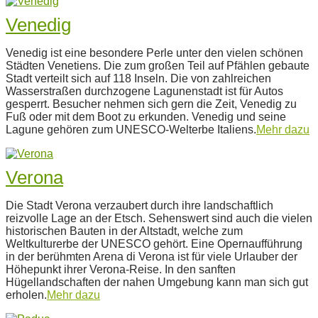
Venedig
2022-
Venedig ist eine besondere Perle unter den vielen schönen
11-
Städten Venetiens. Die zum großen Teil auf Pfählen gebaute
30
Stadt verteilt sich auf 118 Inseln. Die von zahlreichen
Wasserstraßen durchzogene Lagunenstadt ist für Autos
gesperrt. Besucher nehmen sich gern die Zeit, Venedig zu
Fuß oder mit dem Boot zu erkunden. Venedig und seine
Lagune gehören zum UNESCO-Welterbe Italiens.
Mehr dazu
Verona
2022-
Die Stadt Verona verzaubert durch ihre landschaftlich
11-
reizvolle Lage an der Etsch. Sehenswert sind auch die vielen
30
historischen Bauten in der Altstadt, welche zum
Weltkulturerbe der UNESCO gehört. Eine Opernaufführung
in der berühmten Arena di Verona ist für viele Urlauber der
Höhepunkt ihrer Verona-Reise. In den sanften
Hügellandschaften der nahen Umgebung kann man sich gut
erholen.
Mehr dazu