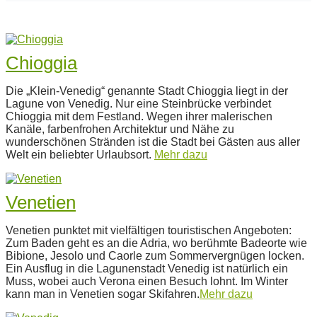
Chioggia
2024-
Die „Klein-Venedig“ genannte Stadt Chioggia liegt in der
04-
Lagune von Venedig. Nur eine Steinbrücke verbindet
02
Chioggia mit dem Festland. Wegen ihrer malerischen
Kanäle, farbenfrohen Architektur und Nähe zu
wunderschönen Stränden ist die Stadt bei Gästen aus aller
Welt ein beliebter Urlaubsort.
Mehr dazu
Venetien
2023-
Venetien punktet mit vielfältigen touristischen Angeboten:
12-
Zum Baden geht es an die Adria, wo berühmte Badeorte wie
24
Bibione, Jesolo und Caorle zum Sommervergnügen locken.
Ein Ausflug in die Lagunenstadt Venedig ist natürlich ein
Muss, wobei auch Verona einen Besuch lohnt. Im Winter
kann man in Venetien sogar Skifahren.
Mehr dazu