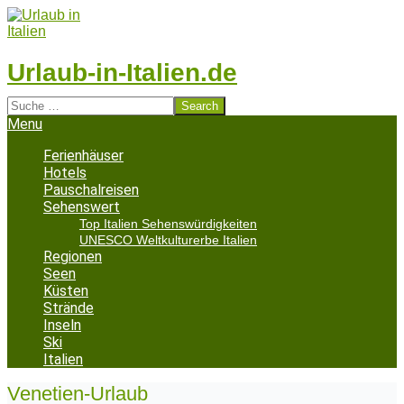
Skip
to
content
Urlaub-in-Italien.de
Search
Secondary
Menu
Navigation
Menu
Ferienhäuser
Hotels
Pauschalreisen
Sehenswert
Top Italien Sehenswürdigkeiten
UNESCO Weltkulturerbe Italien
Regionen
Seen
Küsten
Strände
Inseln
Ski
Italien
Venetien-Urlaub